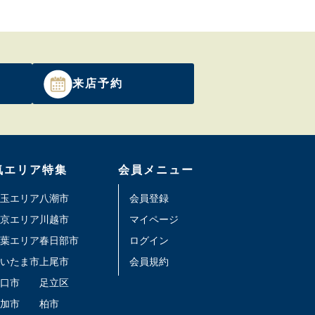
来店予約
気エリア特集
会員メニュー
玉エリア
八潮市
会員登録
京エリア
川越市
マイページ
葉エリア
春日部市
ログイン
いたま市
上尾市
会員規約
口市
足立区
加市
柏市