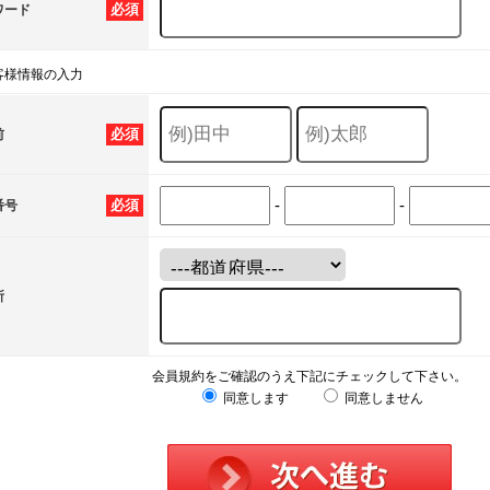
必須
ワード
客様情報の入力
必須
前
-
-
必須
番号
所
会員規約をご確認のうえ下記にチェックして下さい。
同意します
同意しません