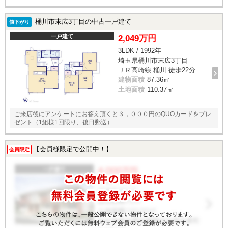
桶川市末広3丁目の中古一戸建て
値下がり
一戸建て
2,049万円
3LDK / 1992年
埼玉県桶川市末広3丁目
ＪＲ高崎線 桶川 徒歩22分
建物面積
87.36㎡
土地面積
110.37㎡
ご来店後にアンケートにお答え頂くと３，０００円のQUOカードをプレ
ゼント（1組様1回限り、後日郵送）
【会員様限定で公開中！】
会員限定