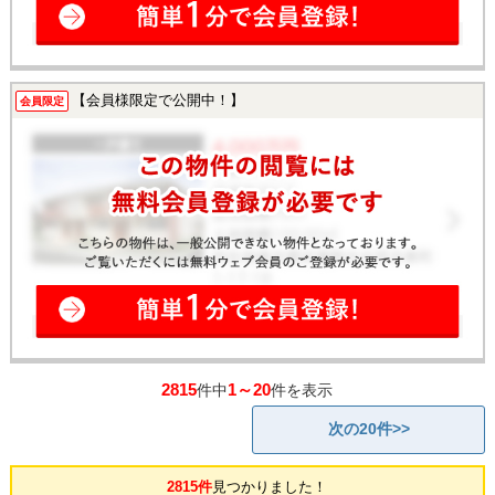
【会員様限定で公開中！】
会員限定
2815
1～20
件中
件を表示
次の20件>>
2815件
見つかりました！