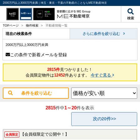
2000万円以上3000万円未満｜埼玉・東京・千葉の不動産のことならME不動産埼京
検索
TOPページ
>
物件検索
>
不動産情報一覧
現在の検索条件
さらに条件を絞り込む
2000万円以上3000万円未満
この条件で新着メールを登録
2815件
見つかりました！
会員限定物件は
12452
件あります。
今すぐ見る
条件を絞り込む
2815
1～20
件中
件を表示
次の20件>>
【会員様限定で公開中！】
会員限定