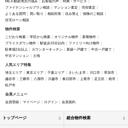
ME不動産埼京の強み
お客様の声
特典・サービス
ファイナンシャルプラン相談
マンション査定
売却査定
よくある質問
買い取り
相続対策
住み替え
保険のご相談
住宅ローン相談
物件検索
こだわり検索
学区から検索
オリジナル物件
新着物件
プライスダウン物件
駅徒歩15分以内
ファミリー向け物件
駐車場2台以上
カウンターキッチン
新築一戸建て
中古一戸建て
中古マンション
土地
人気エリア特集
埼玉エリア
東京エリア
千葉エリア
さいたま市
川口市
草加市
越谷市
三郷市
八潮市
川越市
春日部市
上尾市
足立区
柏市
松戸市
会員メニュー
会員登録
マイページ
ログイン
会員規約
トップページ
総合物件検索