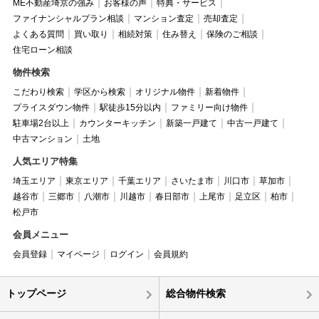
ME不動産埼京の強み
お客様の声
特典・サービス
ファイナンシャルプラン相談
マンション査定
売却査定
よくある質問
買い取り
相続対策
住み替え
保険のご相談
住宅ローン相談
物件検索
こだわり検索
学区から検索
オリジナル物件
新着物件
プライスダウン物件
駅徒歩15分以内
ファミリー向け物件
駐車場2台以上
カウンターキッチン
新築一戸建て
中古一戸建て
中古マンション
土地
人気エリア特集
埼玉エリア
東京エリア
千葉エリア
さいたま市
川口市
草加市
越谷市
三郷市
八潮市
川越市
春日部市
上尾市
足立区
柏市
松戸市
会員メニュー
会員登録
マイページ
ログイン
会員規約
トップページ
総合物件検索