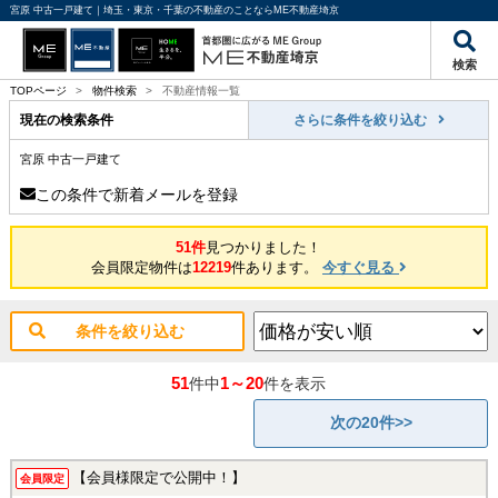
宮原 中古一戸建て｜埼玉・東京・千葉の不動産のことならME不動産埼京
検索
TOPページ
>
物件検索
>
不動産情報一覧
現在の検索条件
さらに条件を絞り込む
宮原 中古一戸建て
この条件で新着メールを登録
51件
見つかりました！
会員限定物件は
12219
件あります。
今すぐ見る
条件を絞り込む
51
1～20
件中
件を表示
次の20件>>
【会員様限定で公開中！】
会員限定