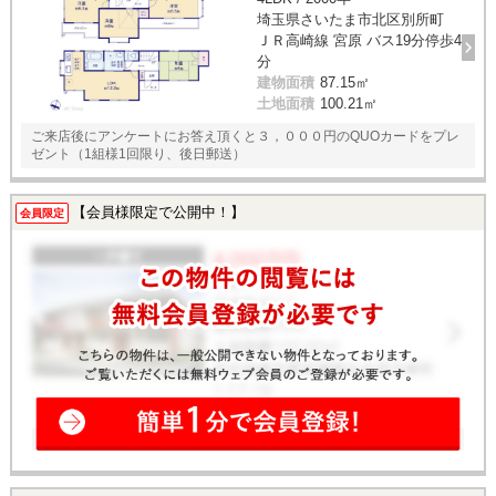
埼玉県さいたま市北区別所町
ＪＲ高崎線 宮原 バス19分停歩4
分
建物面積
87.15㎡
土地面積
100.21㎡
ご来店後にアンケートにお答え頂くと３，０００円のQUOカードをプレ
ゼント（1組様1回限り、後日郵送）
【会員様限定で公開中！】
会員限定