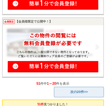
【会員様限定で公開中！】
会員限定
51
1～20
件中
件を表示
次の20件>>
51件
見つかりました！