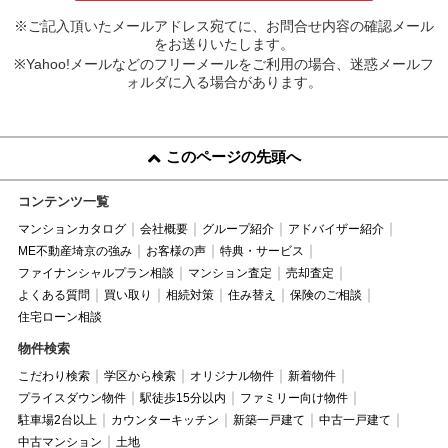
※ご記入頂いたメールアドレス宛てに、お問合せ内容の確認メール
をお送りいたします。
※Yahoo!メールなどのフリーメールをご利用の場合、迷惑メールフ
ォルダに入る場合があります。
このページの先頭へ
コンテンツ一覧
マンションカタログ
会社概要
グループ紹介
アドバイザー紹介
ME不動産埼京の強み
お客様の声
特典・サービス
ファイナンシャルプラン相談
マンション査定
売却査定
よくある質問
買い取り
相続対策
住み替え
保険のご相談
住宅ローン相談
物件検索
こだわり検索
学区から検索
オリジナル物件
新着物件
プライスダウン物件
駅徒歩15分以内
ファミリー向け物件
駐車場2台以上
カウンターキッチン
新築一戸建て
中古一戸建て
中古マンション
土地