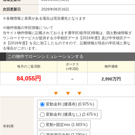
次回更新日
2026年08月16日
※各種情報と差異がある場合は現況優先となります
※物件情報の学区情報について
当サイト物件情報に記載されております通学区域(学区)情報は、国土数値情報ダ
ウンロードサービスが提供する小学校区データ【2016年度】及び中学校区デー
タ【2016年度】を元に加工したものですので、記載情報が現在の学区域と異な
る場合がございます。
この物件でローンシミュレーションする
ボーナス
毎月のご返済額
物件価格
(×年2回)
84,055円
－
2,990万円
変動金利 (優遇有) (0.975％)
変動金利 (優遇なし) (2.475％)
変動+固定mix (1.603％)
年利率
35年固定金利 (2.230％)