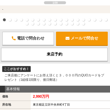
1/30
-
電話で問合わせ
メールで問合せ
来店予約
ここがおすすめ！
ご来店後にアンケートにお答え頂くと３，０００円のQUOカードをプ
レゼント（1組様1回限り、後日郵送）
基本情報
2,990万円
価格
所在地
東京都足立区中央本町4丁目