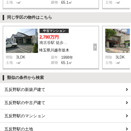
土地
-㎡
建物
65.1㎡
土地
-㎡
同じ学区の物件はこちら
中古マンション
2,790万円
南古谷駅 徒歩4分
埼玉県川越市並木
3LDK
3LDK
間取
築年
1998年
間取
土地
-㎡
建物
65.1㎡
土地
-㎡
類似の条件から検索
五反野駅の新築戸建て
五反野駅の中古戸建て
五反野駅のマンション
五反野駅の土地