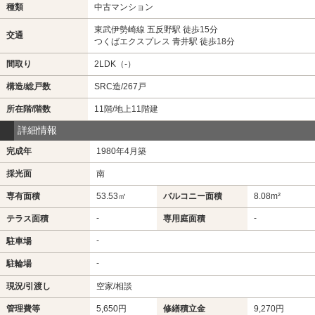
種類
中古マンション
東武伊勢崎線 五反野駅 徒歩15分
交通
つくばエクスプレス 青井駅 徒歩18分
間取り
2LDK（-）
構造/総戸数
SRC造/267戸
所在階/階数
11階/地上11階建
詳細情報
完成年
1980年4月築
採光面
南
専有面積
53.53㎡
バルコニー面積
8.08m²
-
-
テラス面積
専用庭面積
-
駐車場
-
駐輪場
現況/引渡し
空家/相談
管理費等
5,650円
修繕積立金
9,270円