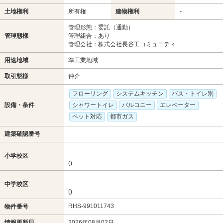
土地権利
所有権
建物権利
-
管理形態：委託（通勤）
管理態様
管理組合：あり
管理会社：株式会社長谷工コミュニティ
用途地域
準工業地域
取引態様
仲介
フローリング
システムキッチン
バス・トイレ別
設備・条件
シャワートイレ
バルコニー
エレベーター
ペット対応
都市ガス
建築確認番号
小学校区
()
中学校区
()
RHS-991011743
物件番号
情報更新日
2026年08月02日