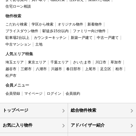
住宅ローン相談
物件検索
こだわり検索
学区から検索
オリジナル物件
新着物件
プライスダウン物件
駅徒歩15分以内
ファミリー向け物件
駐車場2台以上
カウンターキッチン
新築一戸建て
中古一戸建て
中古マンション
土地
人気エリア特集
埼玉エリア
東京エリア
千葉エリア
さいたま市
川口市
草加市
越谷市
三郷市
八潮市
川越市
春日部市
上尾市
足立区
柏市
松戸市
会員メニュー
会員登録
マイページ
ログイン
会員規約
トップページ
総合物件検索
お気に入り物件
アドバイザー紹介