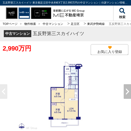
五反野第三スカイハイツ 東京都足立区中央本町4丁目2,990万円の中古マンション｜分譲マンション情報｜ME不動産埼京
検索
>
>
TOPページ
>
物件検索
>
中古マンション
足立区
東武伊勢崎線
五反野第三スカ
五反野第三スカイハイツ
中古マンション
2,990万円
お気に入り登録