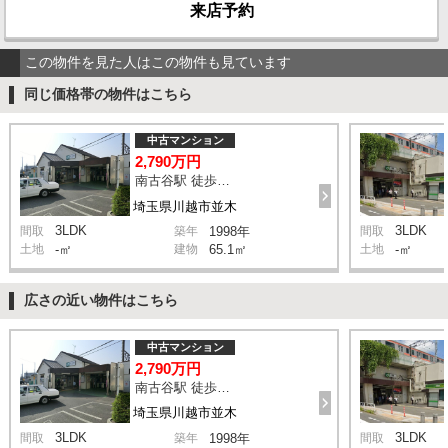
来店予約
この物件を見た人はこの物件も見ています
同じ価格帯の物件はこちら
中古マンション
2,790万円
南古谷駅 徒歩4分
埼玉県川越市並木
3LDK
3LDK
間取
築年
1998年
間取
土地
-㎡
建物
65.1㎡
土地
-㎡
広さの近い物件はこちら
中古マンション
2,790万円
南古谷駅 徒歩4分
埼玉県川越市並木
3LDK
3LDK
間取
築年
1998年
間取