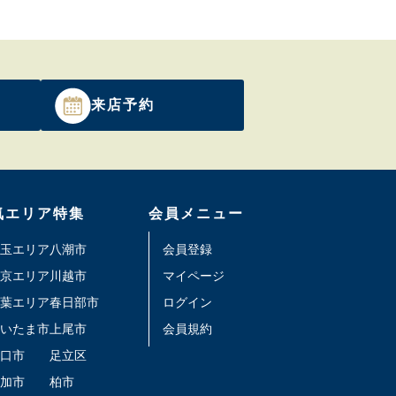
来店予約
気エリア特集
会員メニュー
玉エリア
八潮市
会員登録
京エリア
川越市
マイページ
葉エリア
春日部市
ログイン
いたま市
上尾市
会員規約
口市
足立区
加市
柏市