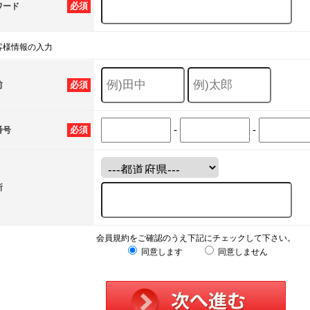
必須
ワード
客様情報の入力
必須
前
-
-
必須
番号
所
会員規約をご確認のうえ下記にチェックして下さい。
同意します
同意しません