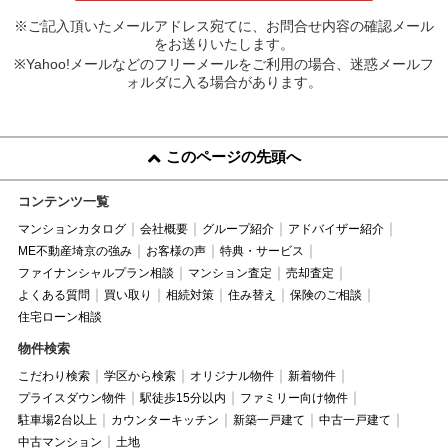
※ご記入頂いたメールアドレス宛てに、お問合せ内容の確認メール
をお送りいたします。
※Yahoo!メールなどのフリーメールをご利用の場合、迷惑メールフ
ォルダに入る場合があります。
このページの先頭へ
コンテンツ一覧
マンションカタログ
会社概要
グループ紹介
アドバイザー紹介
ME不動産埼京の強み
お客様の声
特典・サービス
ファイナンシャルプラン相談
マンション査定
売却査定
よくある質問
買い取り
相続対策
住み替え
保険のご相談
住宅ローン相談
物件検索
こだわり検索
学区から検索
オリジナル物件
新着物件
プライスダウン物件
駅徒歩15分以内
ファミリー向け物件
駐車場2台以上
カウンターキッチン
新築一戸建て
中古一戸建て
中古マンション
土地