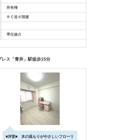
所有権
ＲＣ造６階建
専任媒介
プレス「青井」駅徒歩15分
■洋室■ 木の温もりがやさしいフローリ