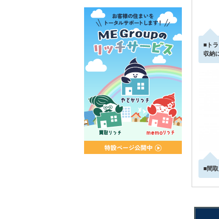
■ト
収納
■間