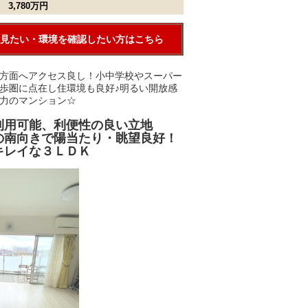
3,780万円
見たい・環境を確認したい方はこちら
方面へアクセス良し！小中学校やスーパー
歩圏に点在し住環境も良好♪明るい開放感
力のマンション☆
利用可能、利便性の良い立地
の南向きで陽当たり・眺望良好！
キレイな３ＬＤＫ