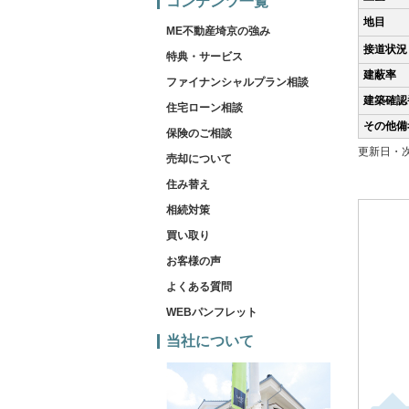
コンテンツ一覧
地目
ME不動産埼京の強み
接道状況
特典・サービス
建蔽率
ファイナンシャルプラン相談
建築確認
住宅ローン相談
その他備
保険のご相談
更新日・次
売却について
住み替え
相続対策
買い取り
お客様の声
よくある質問
WEBパンフレット
当社について