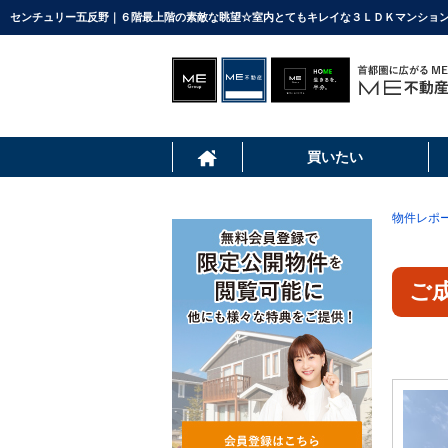
センチュリー五反野｜６階最上階の素敵な眺望☆室内とてもキレイな３ＬＤＫマンション 
買いたい
物件レポ
ご