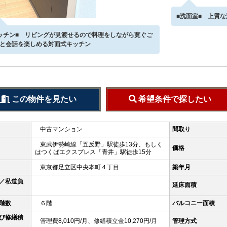
■洗面室■ 上質
ッチン■ リビングが見渡せるので料理をしながら寛ぐご
と会話を楽しめる対面式キッチン
この物件を見たい
希望条件で探したい
中古マンション
間取り
東武伊勢崎線「五反野」駅徒歩13分、もしく
価格
はつくばエクスプレス「青井」駅徒歩15分
東京都足立区中央本町４丁目
築年月
／私道負
延床面積
階数
６階
バルコニー面積
び修繕積
管理費8,010円/月、修繕積立金10,270円/月
管理方式