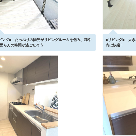
ビング■ たっぷりの陽光がリビングルームを包み、穏や
■リビング■ 大
団らんの時間が過ごせそう
内は快適！