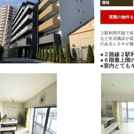
価格
実際の物件を
２駅利用可能で各
など生活施設が徒
のあるＬＤＫが魅
●２路線２駅
●６階最上階
●室内とても