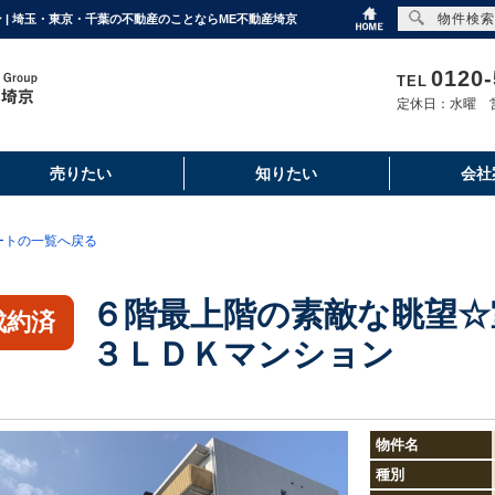
物件検索
| 埼玉・東京・千葉の不動産のことならME不動産埼京
0120-
TEL
定休日：水曜 営
売りたい
知りたい
会社
ートの一覧へ戻る
６階最上階の素敵な眺望☆
成約済
３ＬＤＫマンション
物件名
種別