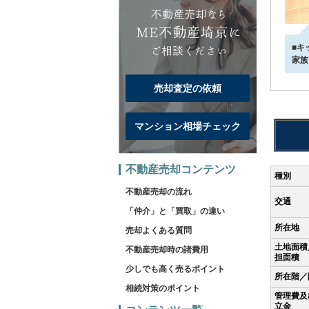
■キ
家族
売却査定の依頼
マンション相場チェック
不動産売却コンテンツ
種別
不動産売却の流れ
交通
「仲介」と「買取」の違い
所在地
売却よくある質問
土地面積
不動産売却時の諸費用
担面積
少しでも高く売るポイント
所在階／
相続対策のポイント
管理費及
立金