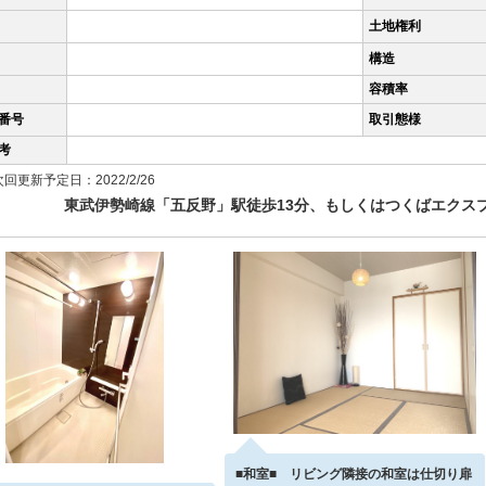
土地権利
構造
容積率
番号
取引態様
考
回更新予定日：2022/2/26
東武伊勢崎線「五反野」駅徒歩13分、もしくはつくばエクス
■和室■ リビング隣接の和室は仕切り扉