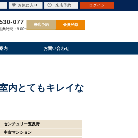
お気に入り
来店予約
ログイン
530-077
来店予約
会員登録
業時間：9:00~
案内
お問い合わせ
室内とてもキレイな
センチュリー五反野
中古マンション