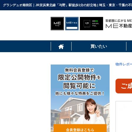
グランデュオ南街区｜JR京浜東北線「与野」駅徒歩1分の好立地 | 埼玉・東京・千葉の
買いたい
物件レポ
ご