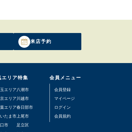
来店予約
気エリア特集
会員メニュー
玉エリア
八潮市
会員登録
京エリア
川越市
マイページ
葉エリア
春日部市
ログイン
いたま市
上尾市
会員規約
口市
足立区