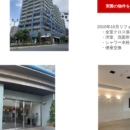
実際の物件を
2010年10月リ
・全室クロス張
・洋室、洗面所
・シャワー水栓
・便座交換