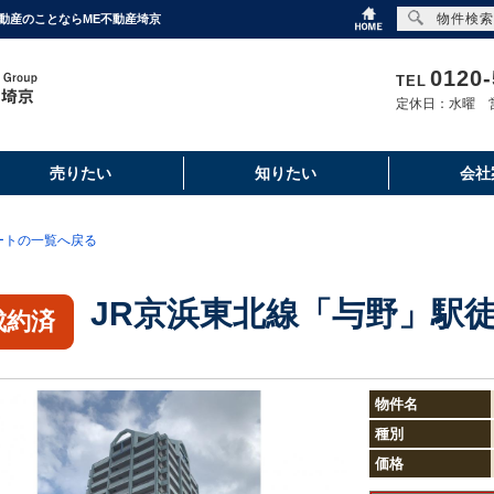
物件検索
不動産のことならME不動産埼京
0120-
TEL
定休日：水曜 営
売りたい
知りたい
会社
ートの一覧へ戻る
JR京浜東北線「与野」駅
成約済
物件名
種別
価格