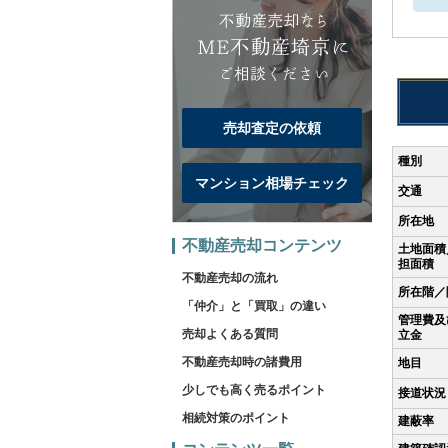
売却査定の依頼
種別
マンション相場チェック
交通
所在地
不動産売却コンテンツ
土地面積
担面積
不動産売却の流れ
所在階／
「仲介」と「買取」の違い
管理費及
売却よくある質問
立金
不動産売却時の諸費用
地目
少しでも高く売るポイント
接道状況
相続対策のポイント
建蔽率