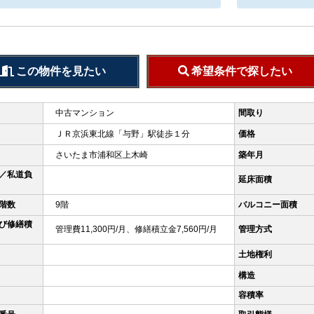
この物件を見たい
希望条件で探したい
中古マンション
間取り
ＪＲ京浜東北線「与野」駅徒歩１分
価格
さいたま市浦和区上木崎
築年月
／私道負
延床面積
階数
9階
バルコニー面積
び修繕積
管理費11,300円/月、修繕積立金7,560円/月
管理方式
土地権利
構造
容積率