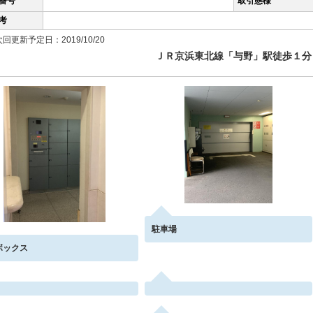
番号
取引態様
考
回更新予定日：2019/10/20
ＪＲ京浜東北線「与野」駅徒歩１分
駐車場
ボックス