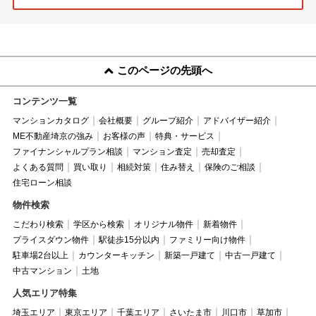
このページの先頭へ
コンテンツ一覧
マンションカタログ
会社概要
グループ紹介
アドバイザー紹介
ME不動産埼京の強み
お客様の声
特典・サービス
ファイナンシャルプラン相談
マンション査定
売却査定
よくある質問
買い取り
相続対策
住み替え
保険のご相談
住宅ローン相談
物件検索
こだわり検索
学区から検索
オリジナル物件
新着物件
プライスダウン物件
駅徒歩15分以内
ファミリー向け物件
駐車場2台以上
カウンターキッチン
新築一戸建て
中古一戸建て
中古マンション
土地
人気エリア特集
埼玉エリア
東京エリア
千葉エリア
さいたま市
川口市
草加市