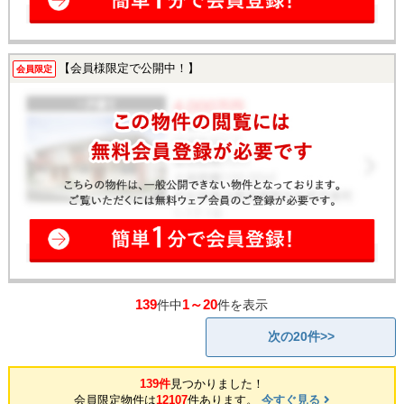
【会員様限定で公開中！】
会員限定
139
1～20
件中
件を表示
次の20件>>
139件
見つかりました！
会員限定物件は
12107
件あります。
今すぐ見る