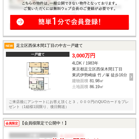
足立区西保木間1丁目の中古一戸建て
NEW
一戸建て
3,000万円
4LDK / 1983年
東京都足立区西保木間1丁目
東武伊勢崎線 竹ノ塚 徒歩16分
建物面積
81.98㎡
土地面積
86.19㎡
ご来店後にアンケートにお答え頂くと３，０００円のQUOカードをプレ
ゼント（1組様1回限り、後日郵送）
【会員様限定で公開中！】
会員限定