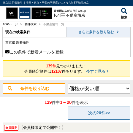
東京都 新着物件 ｜埼玉・東京・千葉の不動産のことならME不動産埼京
検索
TOPページ
>
物件検索
>
不動産情報一覧
現在の検索条件
さらに条件を絞り込む
東京都 新着物件
この条件で新着メールを登録
139件
見つかりました！
会員限定物件は
12107
件あります。
今すぐ見る
条件を絞り込む
139
1～20
件中
件を表示
次の20件>>
【会員様限定で公開中！】
会員限定