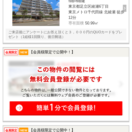
5階/8階建
東京都足立区綾瀬6丁目
東京メトロ千代田線 北綾瀬 徒歩
12分
専有面積
50.99㎡
ご来店後にアンケートにお答え頂くと３，０００円のQUOカードをプレ
ゼント（1組様1回限り、後日郵送）
【会員様限定で公開中！】
会員限定
NEW
【会員様限定で公開中！】
会員限定
NEW