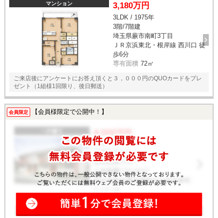
マンション
3,180万円
3LDK / 1975年
3階/7階建
埼玉県蕨市南町3丁目
ＪＲ京浜東北・根岸線 西川口 徒
歩6分
専有面積
72㎡
ご来店後にアンケートにお答え頂くと３，０００円のQUOカードをプレ
ゼント（1組様1回限り、後日郵送）
【会員様限定で公開中！】
会員限定