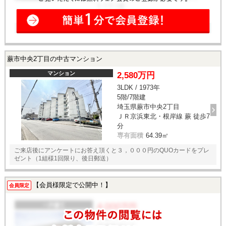
蕨市中央2丁目の中古マンション
マンション
2,580万円
3LDK / 1973年
5階/7階建
埼玉県蕨市中央2丁目
ＪＲ京浜東北・根岸線 蕨 徒歩7
分
専有面積
64.39㎡
ご来店後にアンケートにお答え頂くと３，０００円のQUOカードをプレ
ゼント（1組様1回限り、後日郵送）
【会員様限定で公開中！】
会員限定