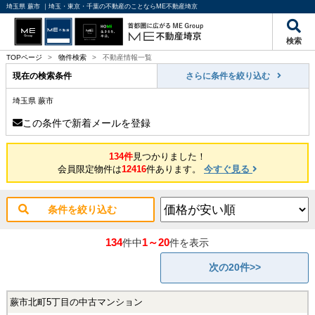
埼玉県 蕨市 ｜埼玉・東京・千葉の不動産のことならME不動産埼京
検索
TOPページ
>
物件検索
>
不動産情報一覧
現在の検索条件
さらに条件を絞り込む
埼玉県 蕨市
この条件で新着メールを登録
134件
見つかりました！
会員限定物件は
12416
件あります。
今すぐ見る
条件を絞り込む
134
1～20
件中
件を表示
次の20件>>
蕨市北町5丁目の中古マンション