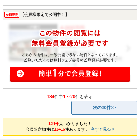
【会員様限定で公開中！】
会員限定
134
1～20
件中
件を表示
次の20件>>
134件
見つかりました！
会員限定物件は
12416
件あります。
今すぐ見る