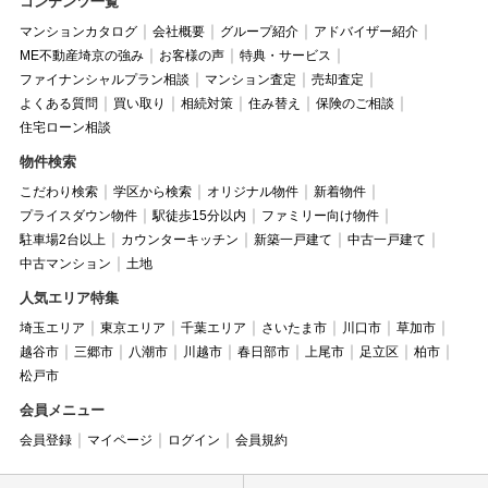
コンテンツ一覧
マンションカタログ
会社概要
グループ紹介
アドバイザー紹介
ME不動産埼京の強み
お客様の声
特典・サービス
ファイナンシャルプラン相談
マンション査定
売却査定
よくある質問
買い取り
相続対策
住み替え
保険のご相談
住宅ローン相談
物件検索
こだわり検索
学区から検索
オリジナル物件
新着物件
プライスダウン物件
駅徒歩15分以内
ファミリー向け物件
駐車場2台以上
カウンターキッチン
新築一戸建て
中古一戸建て
中古マンション
土地
人気エリア特集
埼玉エリア
東京エリア
千葉エリア
さいたま市
川口市
草加市
越谷市
三郷市
八潮市
川越市
春日部市
上尾市
足立区
柏市
松戸市
会員メニュー
会員登録
マイページ
ログイン
会員規約