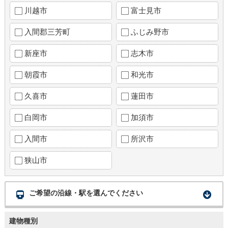
川越市
富士見市
入間郡三芳町
ふじみ野市
新座市
志木市
朝霞市
和光市
久喜市
蓮田市
白岡市
加須市
入間市
所沢市
狭山市
ご希望の沿線・駅を選んでください
建物種別