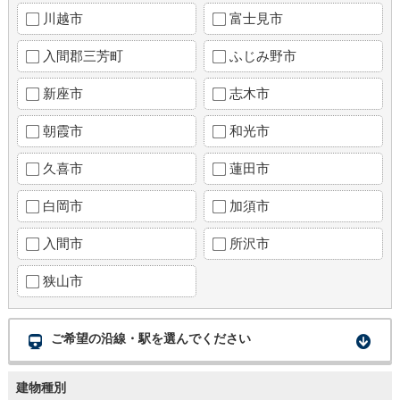
川越市
富士見市
入間郡三芳町
ふじみ野市
新座市
志木市
朝霞市
和光市
久喜市
蓮田市
白岡市
加須市
入間市
所沢市
狭山市
ご希望の沿線・駅を選んでください
建物種別