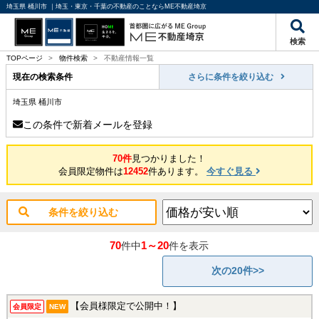
埼玉県 桶川市 ｜埼玉・東京・千葉の不動産のことならME不動産埼京
検索
TOPページ
>
物件検索
>
不動産情報一覧
現在の検索条件
さらに条件を絞り込む
埼玉県 桶川市
この条件で新着メールを登録
70件
見つかりました！
会員限定物件は
12452
件あります。
今すぐ見る
条件を絞り込む
70
1～20
件中
件を表示
次の20件>>
【会員様限定で公開中！】
会員限定
NEW