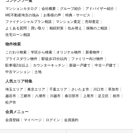
コンテンツ一覧
マンションカタログ
会社概要
グループ紹介
アドバイザー紹介
ME不動産埼京の強み
お客様の声
特典・サービス
ファイナンシャルプラン相談
マンション査定
売却査定
よくある質問
買い取り
相続対策
住み替え
保険のご相談
住宅ローン相談
物件検索
こだわり検索
学区から検索
オリジナル物件
新着物件
プライスダウン物件
駅徒歩15分以内
ファミリー向け物件
駐車場2台以上
カウンターキッチン
新築一戸建て
中古一戸建て
中古マンション
土地
人気エリア特集
埼玉エリア
東京エリア
千葉エリア
さいたま市
川口市
草加市
越谷市
三郷市
八潮市
川越市
春日部市
上尾市
足立区
柏市
松戸市
会員メニュー
会員登録
マイページ
ログイン
会員規約