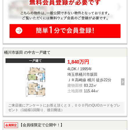
桶川市坂田 の中古一戸建て
一戸建て
1,840万円
4LDK / 1995年
埼玉県桶川市坂田
ＪＲ高崎線 桶川 徒歩22分
建物面積
83.22㎡
土地面積
115.44㎡
ご来店後にアンケートにお答え頂くと３，０００円のQUOカードをプレ
ゼント（1組様1回限り、後日郵送）
【会員様限定で公開中！】
会員限定