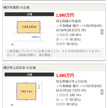
桶川市坂田 の土地
土地
1,680万円
埼玉県桶川市坂田
ＪＲ高崎線 桶川 バス8分停歩4分
43.56坪(38.6万円 /坪)
土地面積
144.00㎡
建ぺい率
50.0(%)
容積率
80.0(%)
ご来店後にアンケートにお答え頂くと３，０００円のQUOカードをプレ
ゼント（1組様1回限り、後日郵送）
桶川市上日出谷 の土地
土地
1,680万円
埼玉県桶川市上日出谷
ＪＲ高崎線 桶川 バス3分停歩8分
54.67坪(30.7万円 /坪)
土地面積
180.74㎡
建ぺい率
50.0(%)
容積率
80.0(%)