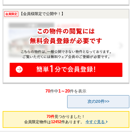
【会員様限定で公開中！】
会員限定
70
1～20
件中
件を表示
次の20件>>
70件
見つかりました！
会員限定物件は
12452
件あります。
今すぐ見る