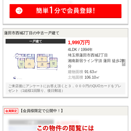
蓮田市西城2丁目の中古一戸建て
一戸建て
1,999万円
4LDK / 1994年
埼玉県蓮田市西城2丁目
湘南新宿ライン宇須 蓮田 徒歩28
分
建物面積
91.63㎡
土地面積
106.10㎡
ご来店後にアンケートにお答え頂くと３，０００円のQUOカードをプレ
ゼント（1組様1回限り、後日郵送）
【会員様限定で公開中！】
会員限定