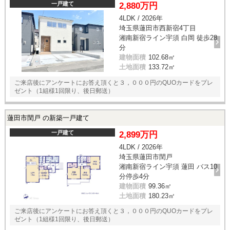
一戸建て
2,880万円
4LDK / 2026年
埼玉県蓮田市西新宿4丁目
湘南新宿ライン宇須 白岡 徒歩28
分
建物面積
102.68㎡
土地面積
133.72㎡
ご来店後にアンケートにお答え頂くと３，０００円のQUOカードをプレ
ゼント（1組様1回限り、後日郵送）
蓮田市閏戸 の新築一戸建て
一戸建て
2,899万円
4LDK / 2026年
埼玉県蓮田市閏戸
湘南新宿ライン宇須 蓮田 バス10
分停歩4分
建物面積
99.36㎡
土地面積
180.23㎡
ご来店後にアンケートにお答え頂くと３，０００円のQUOカードをプレ
ゼント（1組様1回限り、後日郵送）