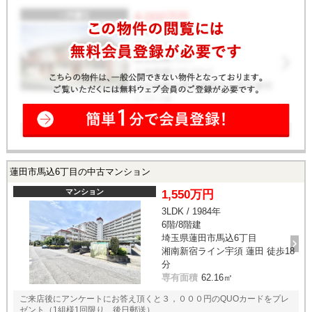
蓮田市馬込6丁目の中古マンション
マンション
1,550万円
3LDK / 1984年
6階/8階建
埼玉県蓮田市馬込6丁目
湘南新宿ライン宇須 蓮田 徒歩18
分
専有面積
62.16㎡
ご来店後にアンケートにお答え頂くと３，０００円のQUOカードをプレ
ゼント（1組様1回限り、後日郵送）