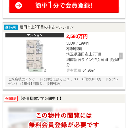
蓮田市上2丁目の中古マンション
値下がり
マンション
2,580万円
3LDK / 1994年
3階/5階建
埼玉県蓮田市上2丁目
湘南新宿ライン宇須 蓮田 徒歩9
分
専有面積
64.96㎡
ご来店後にアンケートにお答え頂くと３，０００円のQUOカードをプレ
ゼント（1組様1回限り、後日郵送）
【会員様限定で公開中！】
会員限定