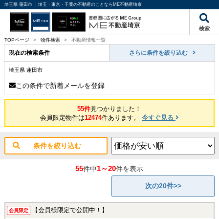
埼玉県 蓮田市 ｜埼玉・東京・千葉の不動産のことならME不動産埼京
検索
TOPページ
>
物件検索
>
不動産情報一覧
現在の検索条件
さらに条件を絞り込む
埼玉県 蓮田市
この条件で新着メールを登録
55件
見つかりました！
会員限定物件は
12474
件あります。
今すぐ見る
条件を絞り込む
55
1～20
件中
件を表示
次の20件>>
【会員様限定で公開中！】
会員限定