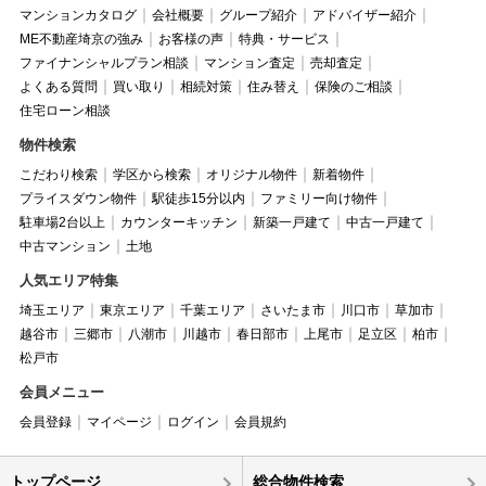
マンションカタログ
会社概要
グループ紹介
アドバイザー紹介
ME不動産埼京の強み
お客様の声
特典・サービス
ファイナンシャルプラン相談
マンション査定
売却査定
よくある質問
買い取り
相続対策
住み替え
保険のご相談
住宅ローン相談
物件検索
こだわり検索
学区から検索
オリジナル物件
新着物件
プライスダウン物件
駅徒歩15分以内
ファミリー向け物件
駐車場2台以上
カウンターキッチン
新築一戸建て
中古一戸建て
中古マンション
土地
人気エリア特集
埼玉エリア
東京エリア
千葉エリア
さいたま市
川口市
草加市
越谷市
三郷市
八潮市
川越市
春日部市
上尾市
足立区
柏市
松戸市
会員メニュー
会員登録
マイページ
ログイン
会員規約
トップページ
総合物件検索