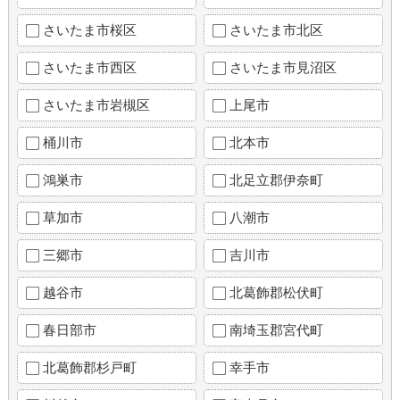
さいたま市桜区
さいたま市北区
さいたま市西区
さいたま市見沼区
さいたま市岩槻区
上尾市
桶川市
北本市
鴻巣市
北足立郡伊奈町
草加市
八潮市
三郷市
吉川市
越谷市
北葛飾郡松伏町
春日部市
南埼玉郡宮代町
北葛飾郡杉戸町
幸手市