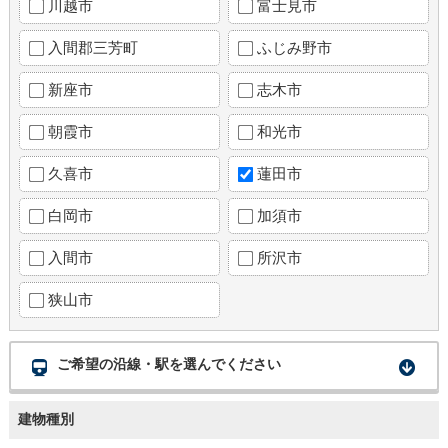
川越市
富士見市
入間郡三芳町
ふじみ野市
新座市
志木市
朝霞市
和光市
久喜市
蓮田市
白岡市
加須市
入間市
所沢市
狭山市
ご希望の沿線・駅を選んでください
建物種別