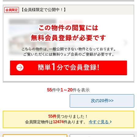
【会員様限定で公開中！】
会員限定
55
1～20
件中
件を表示
次の20件>>
55件
見つかりました！
会員限定物件は
12474
件あります。
今すぐ見る