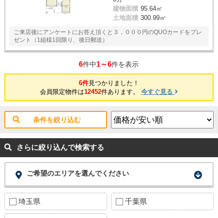
建物面積
95.64㎡
土地面積
300.99㎡
ご来店後にアンケートにお答え頂くと３，０００円のQUOカードをプレ
ゼント（1組様1回限り、後日郵送）
6
1～6
件中
件を表示
6件
見つかりました！
会員限定物件は
12452
件あります。
今すぐ見る
条件を絞り込む
さらに絞り込んで検索する
ご希望のエリアを選んでください
埼玉県
千葉県