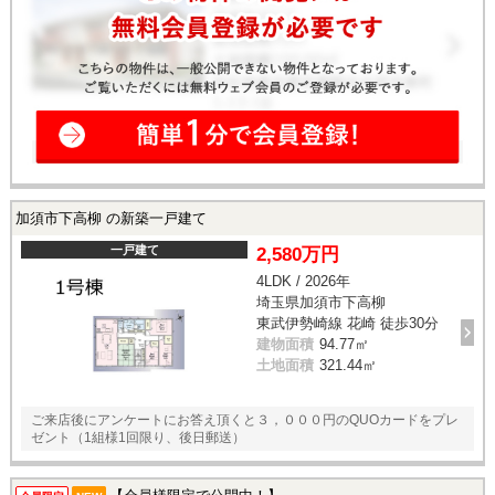
加須市下高柳 の新築一戸建て
一戸建て
2,580万円
4LDK / 2026年
埼玉県加須市下高柳
東武伊勢崎線 花崎 徒歩30分
建物面積
94.77㎡
土地面積
321.44㎡
ご来店後にアンケートにお答え頂くと３，０００円のQUOカードをプレ
ゼント（1組様1回限り、後日郵送）