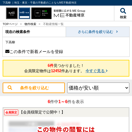
下高柳 ｜埼玉・東京・千葉の不動産のことならME不動産埼京
検索
TOPページ
>
物件検索
>
不動産情報一覧
現在の検索条件
さらに条件を絞り込む
下高柳
この条件で新着メールを登録
6件
見つかりました！
会員限定物件は
12452
件あります。
今すぐ見る
条件を絞り込む
6
1～6
件中
件を表示
【会員様限定で公開中！】
会員限定