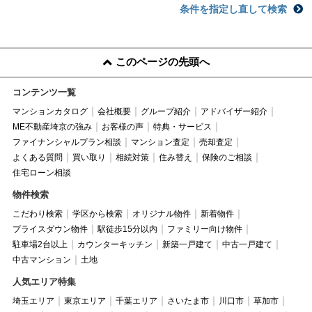
条件を指定し直して検索
このページの先頭へ
コンテンツ一覧
マンションカタログ
会社概要
グループ紹介
アドバイザー紹介
ME不動産埼京の強み
お客様の声
特典・サービス
ファイナンシャルプラン相談
マンション査定
売却査定
よくある質問
買い取り
相続対策
住み替え
保険のご相談
住宅ローン相談
物件検索
こだわり検索
学区から検索
オリジナル物件
新着物件
プライスダウン物件
駅徒歩15分以内
ファミリー向け物件
駐車場2台以上
カウンターキッチン
新築一戸建て
中古一戸建て
中古マンション
土地
人気エリア特集
埼玉エリア
東京エリア
千葉エリア
さいたま市
川口市
草加市