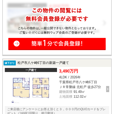
松戸市八ケ崎6丁目の新築一戸建て
値下がり
一戸建て
3,490万円
4LDK / 2026年
千葉県松戸市八ケ崎6丁目
ＪＲ常磐線 北松戸 徒歩27分
建物面積
91.49㎡
土地面積
112.02㎡
ご来店後にアンケートにお答え頂くと３，０００円のQUOカードをプレ
ゼント（1組様1回限り、後日郵送）