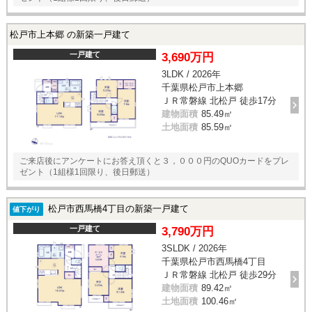
松戸市上本郷 の新築一戸建て
一戸建て
3,690万円
3LDK / 2026年
千葉県松戸市上本郷
ＪＲ常磐線 北松戸 徒歩17分
建物面積
85.49㎡
土地面積
85.59㎡
ご来店後にアンケートにお答え頂くと３，０００円のQUOカードをプレ
ゼント（1組様1回限り、後日郵送）
松戸市西馬橋4丁目の新築一戸建て
値下がり
一戸建て
3,790万円
3SLDK / 2026年
千葉県松戸市西馬橋4丁目
ＪＲ常磐線 北松戸 徒歩29分
建物面積
89.42㎡
土地面積
100.46㎡