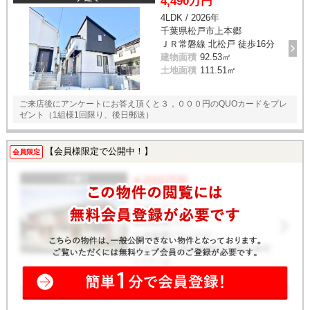
4,490万円
4LDK / 2026年
千葉県松戸市上本郷
ＪＲ常磐線 北松戸 徒歩16分
建物面積
92.53㎡
土地面積
111.51㎡
ご来店後にアンケートにお答え頂くと３，０００円のQUOカードをプレ
ゼント（1組様1回限り、後日郵送）
【会員様限定で公開中！】
会員限定