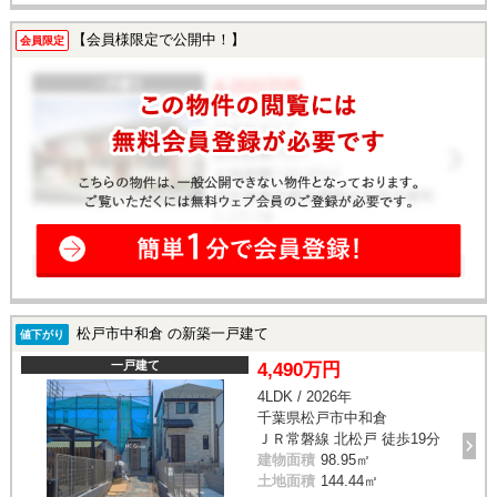
【会員様限定で公開中！】
会員限定
松戸市中和倉 の新築一戸建て
値下がり
一戸建て
4,490万円
4LDK / 2026年
千葉県松戸市中和倉
ＪＲ常磐線 北松戸 徒歩19分
建物面積
98.95㎡
土地面積
144.44㎡