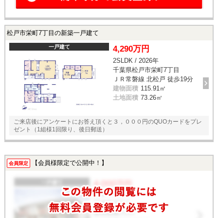
松戸市栄町7丁目の新築一戸建て
一戸建て
4,290万円
2SLDK / 2026年
千葉県松戸市栄町7丁目
ＪＲ常磐線 北松戸 徒歩19分
建物面積
115.91㎡
土地面積
73.26㎡
ご来店後にアンケートにお答え頂くと３，０００円のQUOカードをプレ
ゼント（1組様1回限り、後日郵送）
【会員様限定で公開中！】
会員限定