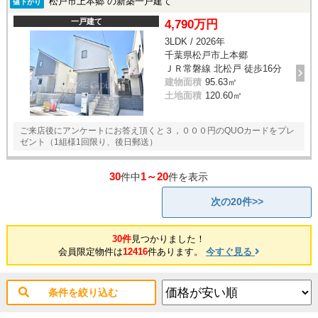
松戸市上本郷 の新築一戸建て
値下がり
一戸建て
4,790万円
3LDK / 2026年
千葉県松戸市上本郷
ＪＲ常磐線 北松戸 徒歩16分
建物面積
95.63㎡
土地面積
120.60㎡
ご来店後にアンケートにお答え頂くと３，０００円のQUOカードをプレ
ゼント（1組様1回限り、後日郵送）
30
1～20
件中
件を表示
次の20件>>
30件
見つかりました！
会員限定物件は
12416
件あります。
今すぐ見る
条件を絞り込む