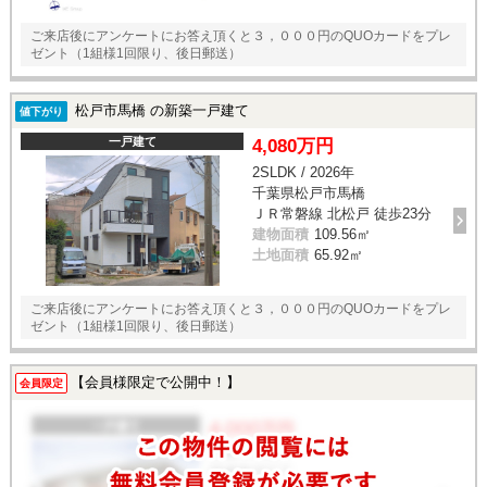
ご来店後にアンケートにお答え頂くと３，０００円のQUOカードをプレ
ゼント（1組様1回限り、後日郵送）
松戸市馬橋 の新築一戸建て
値下がり
一戸建て
4,080万円
2SLDK / 2026年
千葉県松戸市馬橋
ＪＲ常磐線 北松戸 徒歩23分
建物面積
109.56㎡
土地面積
65.92㎡
ご来店後にアンケートにお答え頂くと３，０００円のQUOカードをプレ
ゼント（1組様1回限り、後日郵送）
【会員様限定で公開中！】
会員限定