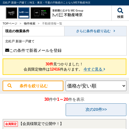
北松戸 新築一戸建て｜埼玉・東京・千葉の不動産のことならME不動産埼京
検索
TOPページ
>
物件検索
>
不動産情報一覧
現在の検索条件
さらに条件を絞り込む
北松戸 新築一戸建て
この条件で新着メールを登録
30件
見つかりました！
会員限定物件は
12416
件あります。
今すぐ見る
条件を絞り込む
30
1～20
件中
件を表示
次の20件>>
【会員様限定で公開中！】
会員限定