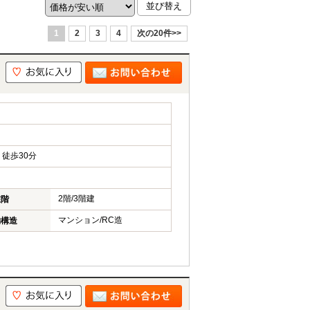
1
2
3
4
次の20件>>
徒歩30分
2階/3階建
在階
マンション/RC造
物構造