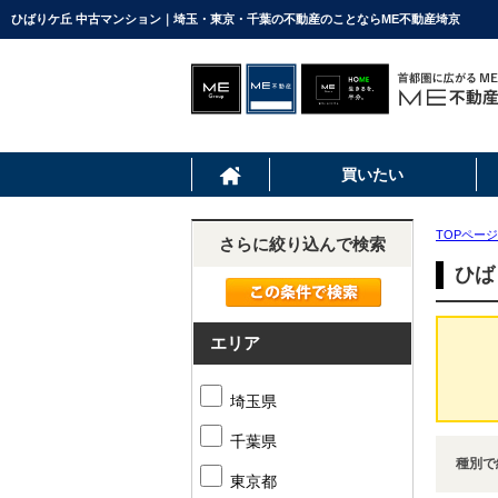
ひばりケ丘 中古マンション｜埼玉・東京・千葉の不動産のことならME不動産埼京
買いたい
TOPページ
さらに絞り込んで検索
ひば
エリア
埼玉県
千葉県
種別で
東京都