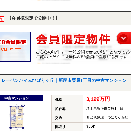
【会員様限定で公開中！】
定
レーベンハイムひばりヶ丘｜新座市栗原1丁目の中古マンション
中古マンション
3,199万円
価格
埼玉県新座市栗原1丁目
所在地
西武池袋線 ひばりケ丘駅 
交通
3LDK
間取り