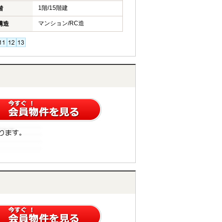
1階/15階建
階
マンション/RC造
構造