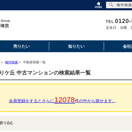
物件検索
0120-
TEL
定休日：水曜 営
売りたい
知りたい
会社
>
物件検索
>
不動産情報一覧
りケ丘 中古マンションの検索結果一覧
12078
会員登録をするとさらに
件の中から探せます。
絞り込む