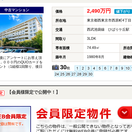
中古マンション
2,490万円
価格
値下がり
東京都西東京市西原町4丁目
所在地
西武池袋線 ひばりケ丘駅 
交通
3LDK
間取り
74.49㎡
専有面積
所在
1980年8月
築年月
建物
後にアンケートにお答え頂
，０００円のQUOカードを
30
ント（1組様1回限り、後日
枚
【会員様限定で公開中！】
定