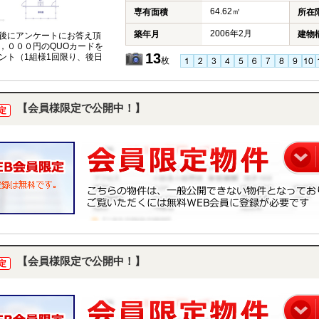
64.62㎡
専有面積
所在
2006年2月
築年月
建物
後にアンケートにお答え頂
，０００円のQUOカードを
13
ント（1組様1回限り、後日
枚
【会員様限定で公開中！】
定
【会員様限定で公開中！】
定