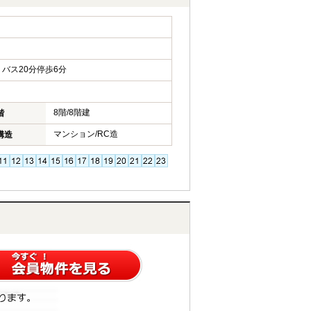
バス20分停歩6分
8階/8階建
階
マンション/RC造
構造