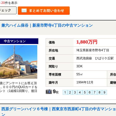
～20
件を表示
兼六ハイム保谷｜新座市野寺4丁目の中古マンション
中古マンション
1,880万円
価格
埼玉県新座市野寺4丁目
所在地
西武池袋線 ひばりケ丘駅 
交通
3DK
間取り
55㎡
専有面積
所
1994年12月
築年月
建
後にアンケートにお答え頂
，０００円のQUOカードを
9
ント（1組様1回限り、後日
枚
西原グリーンハイツ６号棟｜西東京市西原町4丁目の中古マンショ
ン