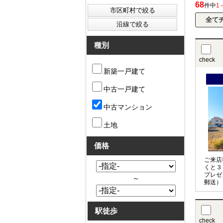
68
件中
1
種別
check
新築一戸建て
中古一戸建て
中古マンション
土地
価格
ご来店
くと３
プレゼ
～
郵送）
駅徒歩
check