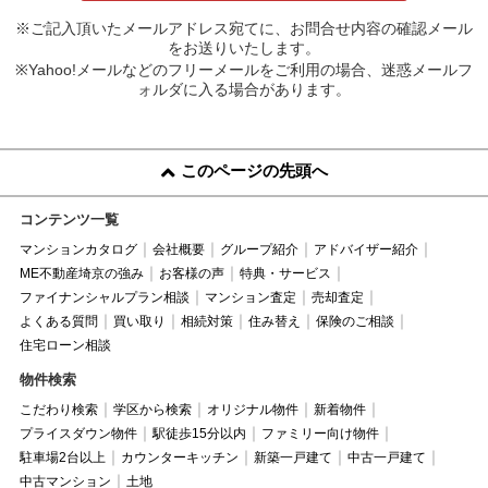
※ご記入頂いたメールアドレス宛てに、お問合せ内容の確認メール
をお送りいたします。
※Yahoo!メールなどのフリーメールをご利用の場合、迷惑メールフ
ォルダに入る場合があります。
このページの先頭へ
コンテンツ一覧
マンションカタログ
会社概要
グループ紹介
アドバイザー紹介
ME不動産埼京の強み
お客様の声
特典・サービス
ファイナンシャルプラン相談
マンション査定
売却査定
よくある質問
買い取り
相続対策
住み替え
保険のご相談
住宅ローン相談
物件検索
こだわり検索
学区から検索
オリジナル物件
新着物件
プライスダウン物件
駅徒歩15分以内
ファミリー向け物件
駐車場2台以上
カウンターキッチン
新築一戸建て
中古一戸建て
中古マンション
土地