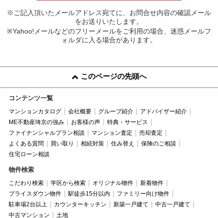
※ご記入頂いたメールアドレス宛てに、お問合せ内容の確認メール
をお送りいたします。
※Yahoo!メールなどのフリーメールをご利用の場合、迷惑メールフ
ォルダに入る場合があります。
このページの先頭へ
コンテンツ一覧
マンションカタログ
会社概要
グループ紹介
アドバイザー紹介
ME不動産埼京の強み
お客様の声
特典・サービス
ファイナンシャルプラン相談
マンション査定
売却査定
よくある質問
買い取り
相続対策
住み替え
保険のご相談
住宅ローン相談
物件検索
こだわり検索
学区から検索
オリジナル物件
新着物件
プライスダウン物件
駅徒歩15分以内
ファミリー向け物件
駐車場2台以上
カウンターキッチン
新築一戸建て
中古一戸建て
中古マンション
土地