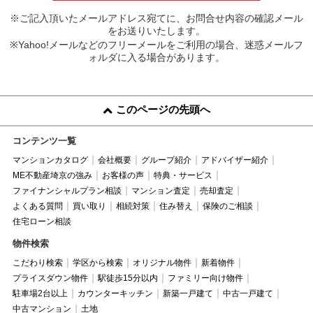
※ご記入頂いたメールアドレス宛てに、お問合せ内容の確認メール
をお送りいたします。
※Yahoo!メールなどのフリーメールをご利用の場合、迷惑メールフ
ォルダに入る場合があります。
このページの先頭へ
コンテンツ一覧
マンションカタログ
会社概要
グループ紹介
アドバイザー紹介
ME不動産埼京の強み
お客様の声
特典・サービス
ファイナンシャルプラン相談
マンション査定
売却査定
よくある質問
買い取り
相続対策
住み替え
保険のご相談
住宅ローン相談
物件検索
こだわり検索
学区から検索
オリジナル物件
新着物件
プライスダウン物件
駅徒歩15分以内
ファミリー向け物件
駐車場2台以上
カウンターキッチン
新築一戸建て
中古一戸建て
中古マンション
土地