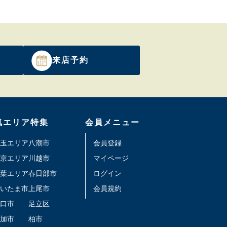
来店予約
気エリア特集
会員メニュー
玉エリア
八潮市
会員登録
京エリア
川越市
マイページ
葉エリア
春日部市
ログイン
いたま市
上尾市
会員規約
口市
足立区
加市
柏市