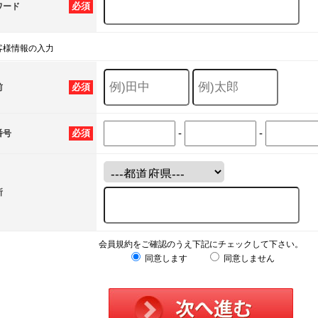
必須
ワード
客様情報の入力
必須
前
-
-
必須
番号
所
会員規約をご確認のうえ下記にチェックして下さい。
同意します
同意しません